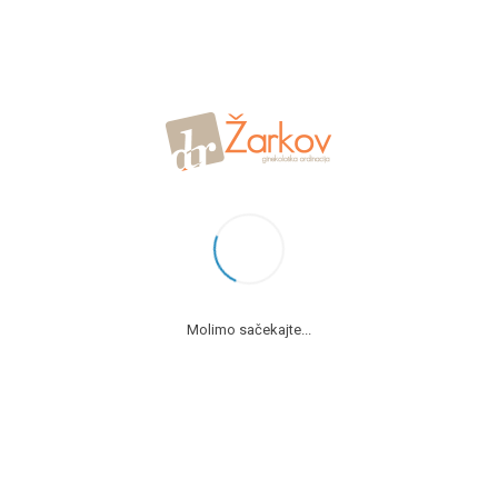
HOME
O NAMA
GALERIJA
Molimo sačekajte...